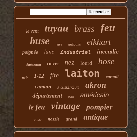
feu
tuyau
brass
le vent
buse
elkhart
rare
antiquité
incendie
lune
industriel
poignée
hose
nez
lourd
cuivre
équipement
laiton
fire
1-12
enroulé
noir
akron
camion
aluminium
américain
département
eau
vintage
pompier
le feu
antique
nozzle
grand
solide