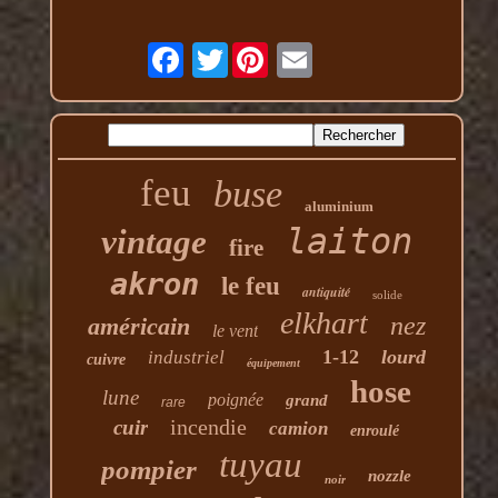
Twitter
feu
buse
aluminium
laiton
vintage
fire
akron
le feu
antiquité
solide
elkhart
nez
américain
le vent
1-12
lourd
industriel
cuivre
équipement
hose
lune
poignée
grand
rare
incendie
cuir
camion
enroulé
tuyau
pompier
nozzle
noir