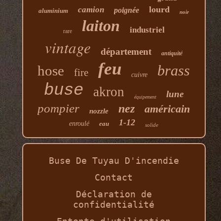
lourd
camion
poignée
aluminium
noir
laiton
industriel
rare
vintage
département
antiquité
feu
brass
hose
fire
cuivre
buse
akron
lune
équipement
pompier
nez
américain
nozzle
1-12
enroulé
eau
solide
Buse De Tuyau D'incendie
Contact
Déclaration de
confidentialité