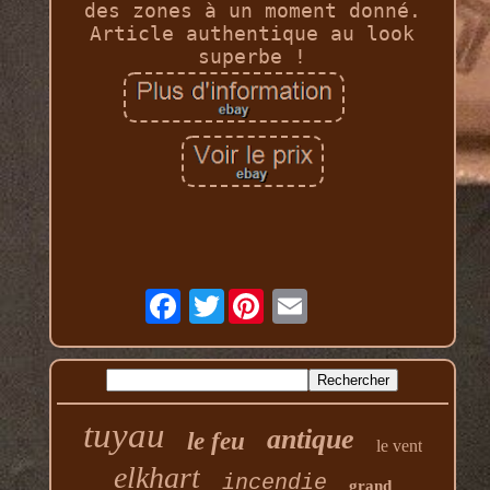
des zones à un moment donné.
Article authentique au look
superbe !
Twitter
tuyau
antique
le feu
le vent
elkhart
incendie
grand