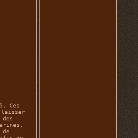
5. Ces
 laisser
 des
arines,
 de
afin de