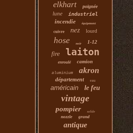
elkhart
poignée
lune
industriel
incendie
équipement
nez
lourd
cuivre
hose
1-12
noir
laiton
fire
camion
enroulé
akron
aluminium
département
eau
américain
le feu
vintage
pompier
solide
nozzle
grand
antique