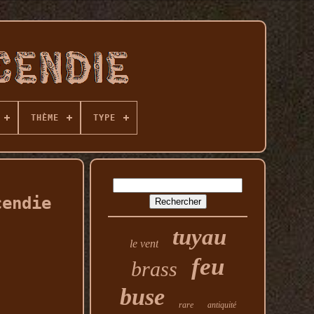
THÈME
TYPE
cendie
tuyau
le vent
feu
brass
buse
rare
antiquité