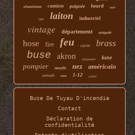
lourd
camion
poignée
aluminium
noir
laiton
industriel
rare
vintage
département
antiquité
feu
brass
hose
fire
cuivre
buse
akron
lune
équipement
pompier
nez
américain
nozzle
1-12
enroulé
eau
solide
Buse De Tuyau D'incendie
Contact
Déclaration de
confidentialité