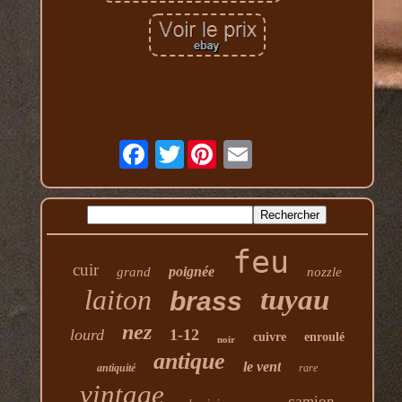
Twitter
feu
cuir
poignée
grand
nozzle
laiton
tuyau
brass
nez
lourd
1-12
cuivre
enroulé
noir
antique
le vent
antiquité
rare
vintage
camion