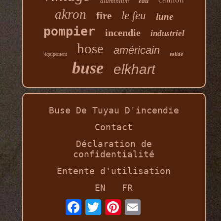
aluminium
eau
akron
le feu
fire
lune
pompier
incendie
industriel
hose
américain
solide
équipement
buse
elkhart
Buse De Tuyau D'incendie
Contact
Déclaration de
confidentialité
Entente d'utilisation
EN
FR