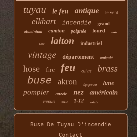
tuyau
antique
le feu
le vent
elkhart
incendie
grand
lourd
camion
poignée
aluminium
noir
laiton
industriel
rare
vintage
département
antiquité
feu
brass
hose
fire
cuivre
buse
akron
lune
équipement
pompier
nez
américain
nozzle
1-12
enroulé
eau
solide
Buse De Tuyau D'incendie
Contact