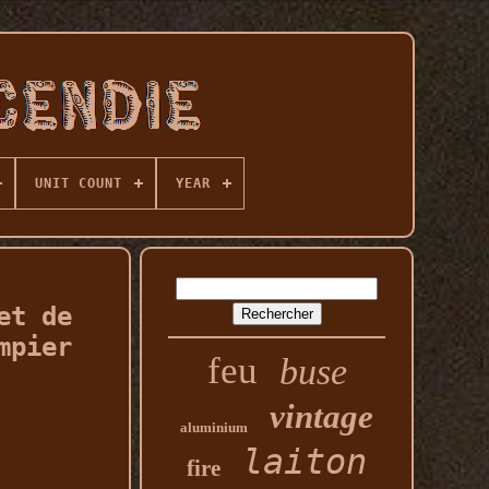
UNIT COUNT
YEAR
et de
mpier
feu
buse
vintage
aluminium
laiton
fire