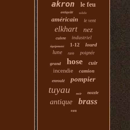
akron
le feu
antiquité
solide
américain
le vent
elkhart
nez
industriel
cuivre
1-12
lourd
équipement
lune
poignée
rare
hose
cuir
grand
incendie
camion
pompier
enroulé
tuyau
nozzle
noir
brass
antique
eau