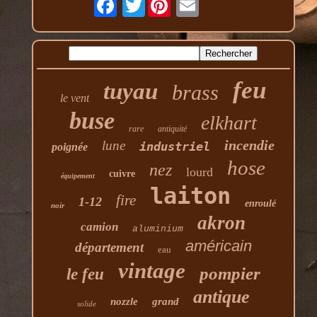
feu
tuyau
brass
le vent
buse
elkhart
rare
antiquité
incendie
lune
industriel
poignée
hose
nez
lourd
cuivre
équipement
laiton
fire
1-12
enroulé
noir
akron
camion
aluminium
américain
département
eau
vintage
pompier
le feu
antique
nozzle
grand
solide