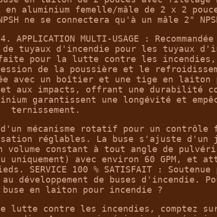
k en aluminium femelle/mâle de 2 x 2 pouc
NPSH ne se connectera qu'à un mâle 2" NPS
24. APPLICATION MULTI-USAGE : Recommandée
 de tuyaux d'incendie pour les tuyaux d'i
faite pour la lutte contre les incendies,
ression de la poussière et le refroidisse
ée avec un boîtier et une tige en laiton 
 et aux impacts, offrant une durabilité c
minium garantissent une longévité et empê
ternissement.
 d'un mécanisme rotatif pour un contrôle 
isation réglables. La buse s'ajuste d'un 
n volume constant à tout angle de pulvéri
au uniquement) avec environ 60 GPM, et at
ieds. SERVICE 100 % SATISFAIT : Soutenue 
 au développement de buses d'incendie. Po
 buse en laiton pour incendie ?
de lutte contre les incendies, comptez su