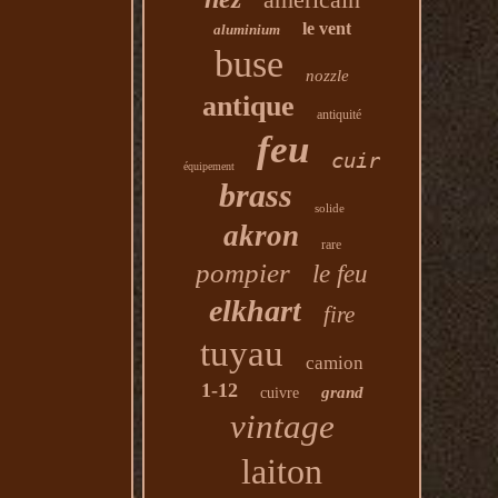
le vent
aluminium
buse
nozzle
antique
antiquité
feu
cuir
équipement
brass
solide
akron
rare
pompier
le feu
elkhart
fire
tuyau
camion
1-12
grand
cuivre
vintage
laiton