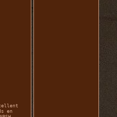
cellent
ds en
NPSH