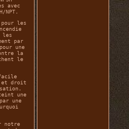
es avec
H/NPT.
 pour les
ncendie
 les
ment par
pour une
ontre la
chent le
facile
jet droit
sation.
teint une
par une
urquoi
r notre