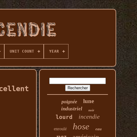
UNIT COUNT
YEAR
cellent
lune
poignée
industriel
noir
incendie
lourd
hose
enroulé
eau
nez
américain