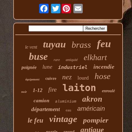
Twitter
feu
tuyau
brass
le vent
buse
elkhart
rare
antiquité
incendie
lune
industriel
poignée
hose
nez
lourd
cuivre
équipement
laiton
fire
1-12
enroulé
noir
akron
camion
aluminium
américain
département
eau
vintage
pompier
le feu
antique
nozzle
grand