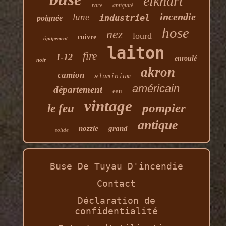
elkhart
rare
antiquité
incendie
lune
industriel
poignée
hose
nez
lourd
cuivre
équipement
laiton
fire
1-12
enroulé
noir
akron
camion
aluminium
américain
département
eau
vintage
pompier
le feu
antique
nozzle
grand
solide
Buse De Tuyau D'incendie
Contact
Déclaration de
confidentialité