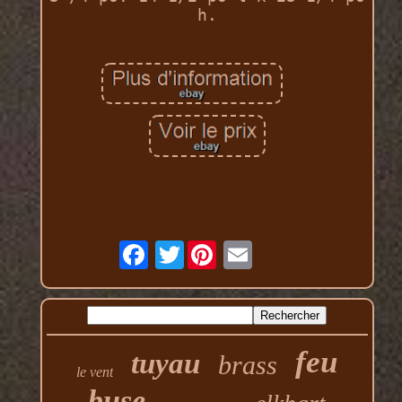
h.
Twitter
feu
tuyau
brass
le vent
buse