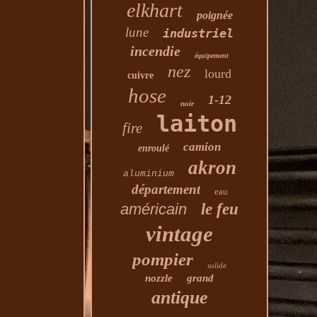
elkhart
poignée
lune
industriel
incendie
équipement
nez
lourd
cuivre
hose
1-12
noir
laiton
fire
camion
enroulé
akron
aluminium
département
eau
américain
le feu
vintage
pompier
solide
nozzle
grand
antique