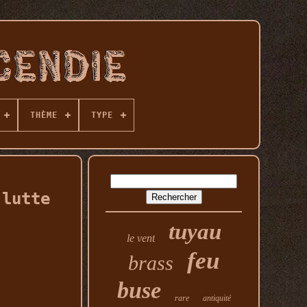
THÈME
TYPE
 lutte
tuyau
le vent
feu
brass
buse
rare
antiquité