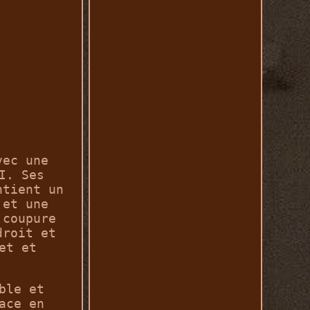
vec une
I. Ses
ntient un
 et une
 coupure
droit et
et et
ble et
ace en