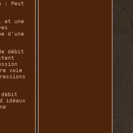
e : Peut
l et une
ves
ée d'une
de débit
stent
ession
re voie
ressions
 débit
d idéaux
ne