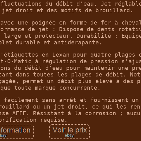
 fluctuations du débit d'eau. Jet réglabl
 jet droit et des motifs de brouillard.
 avec une poignée en forme de fer à cheva
formance de jet : Dispose de dents rotati
d large et protecteur. Durabilité : Équip
olet durable et antidérapante.
d'étiquettes en Lexan pour quatre plages 
ct-O-Matic à régulation de pression s'aju
ions du débit d'eau pour maintenir une pr
tant dans toutes les plages de débit. Not
gagée, permet un débit plus élevé à des p
 que toute marque concurrente.
t facilement sans arrêt et fournissent un
rouillard ou un jet droit, ce qui les ren
sse AFFF. Résistant à la corrosion ; aucu
brification requise.