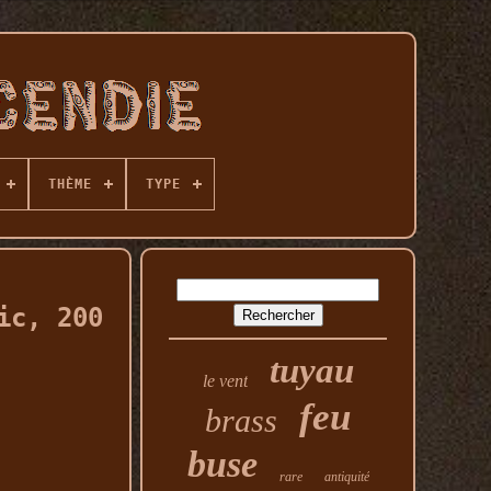
THÈME
TYPE
ic, 200
tuyau
le vent
feu
brass
buse
rare
antiquité