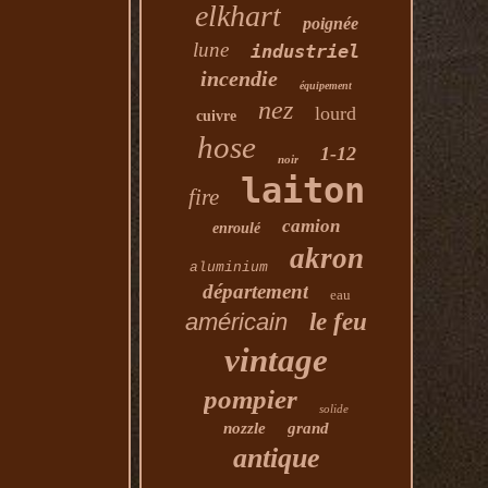
elkhart
poignée
lune
industriel
incendie
équipement
nez
lourd
cuivre
hose
1-12
noir
laiton
fire
camion
enroulé
akron
aluminium
département
eau
américain
le feu
vintage
pompier
solide
nozzle
grand
antique