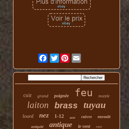
Twitter
feu
cuir
poignée
grand
nozzle
laiton
tuyau
brass
nez
lourd
1-12
cuivre
enroulé
noir
antique
le vent
antiquité
rare