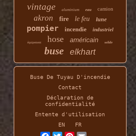
vintage
camion
aluminium
eau
akron
le feu
fire
lune
pompier
incendie
industriel
hose
américain
solide
équipement
buse
elkhart
Buse De Tuyau D'incendie
Contact
Déclaration de
confidentialité
Entente d'utilisation
EN
FR