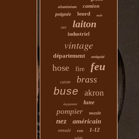
camion
aluminium
lourd
poignée
noir
laiton
rare
industriel
vintage
département
antiquité
feu
hose
fire
brass
cuivre
buse
akron
lune
équipement
pompier
nozzle
nez
américain
1-12
enroulé
eau
solide