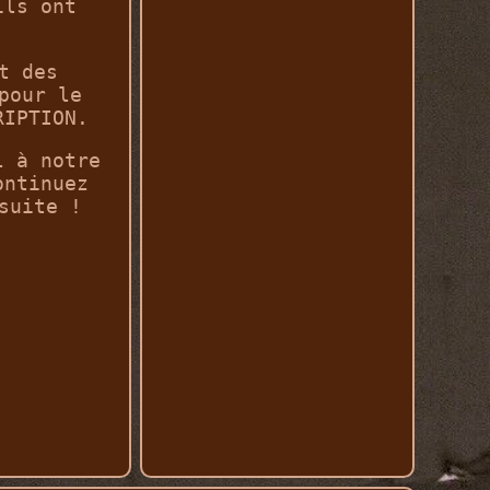
ils ont
t des
pour le
RIPTION.
l à notre
ontinuez
suite !