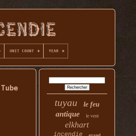
UNIT COUNT
YEAR
 Tube
tuyau
le feu
antique
le vent
elkhart
incendie
grand