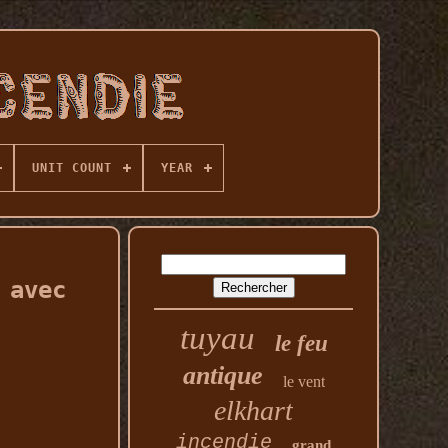
UNIT COUNT
YEAR
 avec
tuyau
le feu
antique
le vent
elkhart
incendie
grand