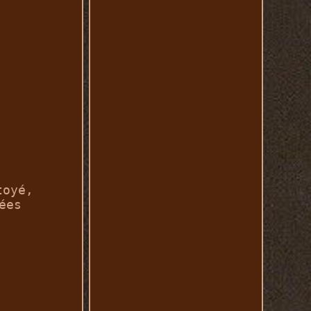
toyé,
ées