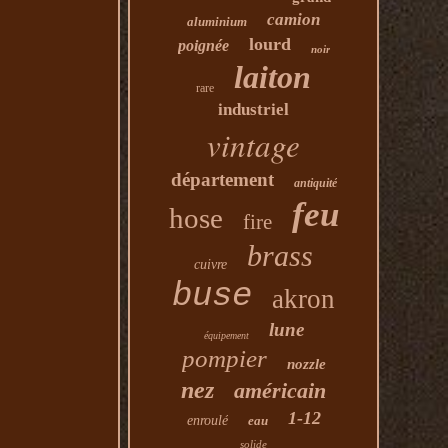
camion
aluminium
lourd
poignée
noir
laiton
rare
industriel
vintage
département
antiquité
feu
hose
fire
brass
cuivre
buse
akron
lune
équipement
pompier
nozzle
nez
américain
1-12
enroulé
eau
solide