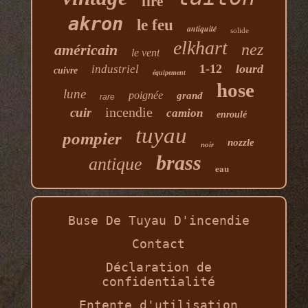
fire
akron
le feu
antiquité
solide
elkhart
nez
américain
le vent
1-12
lourd
industriel
cuivre
équipement
hose
lune
poignée
grand
rare
incendie
cuir
camion
enroulé
tuyau
pompier
nozzle
noir
brass
antique
eau
Buse De Tuyau D'incendie
Contact
Déclaration de
confidentialité
Entente d'utilisation