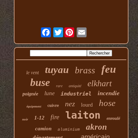
Twitter
feu
tuyau
brass
le vent
buse
elkhart
rare
antiquité
incendie
lune
industriel
poignée
hose
nez
lourd
cuivre
équipement
laiton
fire
1-12
enroulé
noir
akron
camion
aluminium
américain
département