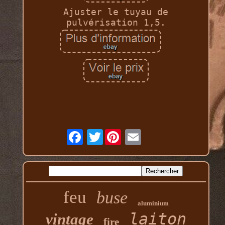
Ajuster le tuyau de
pulvérisation 1,5.
Twitter
feu
buse
aluminium
laiton
vintage
fire