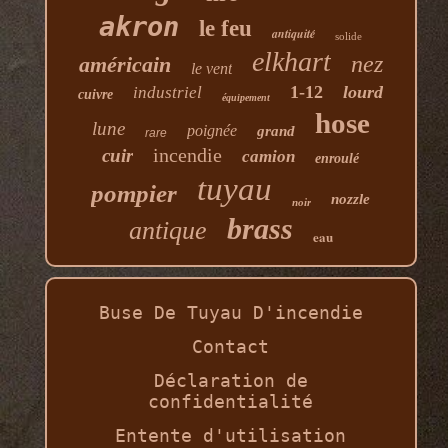
akron
le feu
antiquité
solide
elkhart
nez
américain
le vent
1-12
lourd
industriel
cuivre
équipement
hose
lune
poignée
grand
rare
incendie
cuir
camion
enroulé
tuyau
pompier
nozzle
noir
brass
antique
eau
Buse De Tuyau D'incendie
Contact
Déclaration de
confidentialité
Entente d'utilisation