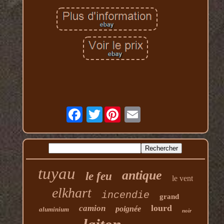
Twitter
tuyau
antique
le feu
le vent
elkhart
incendie
grand
lourd
camion
poignée
aluminium
noir