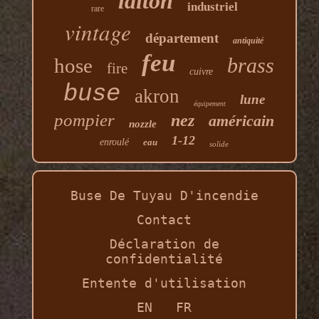
laiton
industriel
rare
vintage
département
antiquité
feu
brass
hose
fire
cuivre
buse
akron
lune
équipement
pompier
nez
américain
nozzle
1-12
enroulé
eau
solide
Buse De Tuyau D'incendie
Contact
Déclaration de
confidentialité
Entente d'utilisation
EN
FR