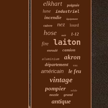
elkhart
poignée
lune
industriel
incendie
équipement
nez
lourd
cuivre
hose
1-12
noir
laiton
fire
camion
enroulé
akron
aluminium
département
eau
américain
le feu
vintage
pompier
solide
nozzle
grand
antique