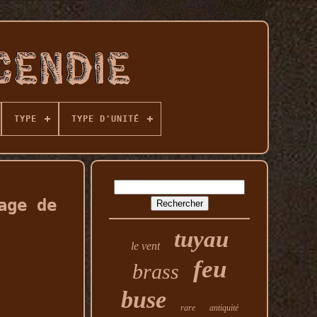
TYPE
TYPE D'UNITÉ
age de
tuyau
le vent
feu
brass
buse
rare
antiquité