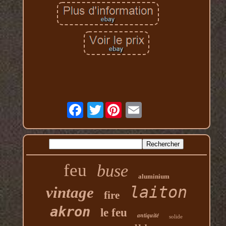
Twitter
feu
buse
aluminium
laiton
vintage
fire
akron
le feu
antiquité
solide