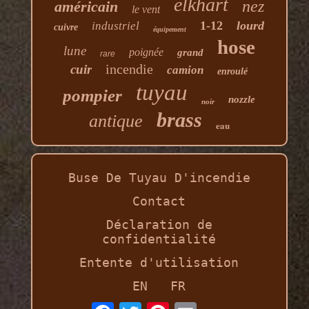
elkhart
nez
américain
le vent
1-12
lourd
industriel
cuivre
équipement
hose
lune
poignée
grand
rare
incendie
cuir
camion
enroulé
tuyau
pompier
nozzle
noir
brass
antique
eau
Buse De Tuyau D'incendie
Contact
Déclaration de
confidentialité
Entente d'utilisation
EN
FR