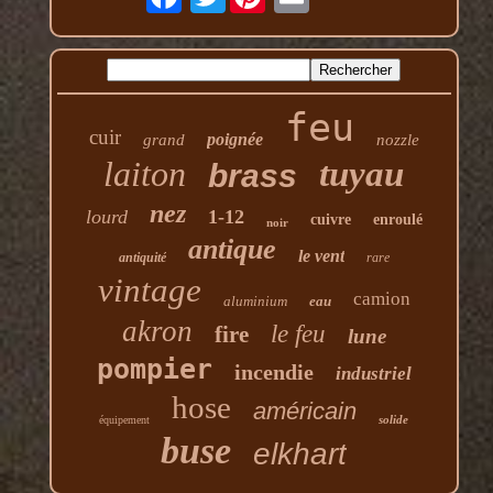
feu
cuir
poignée
grand
nozzle
laiton
tuyau
brass
nez
lourd
1-12
cuivre
enroulé
noir
antique
le vent
antiquité
rare
vintage
camion
aluminium
eau
akron
le feu
fire
lune
pompier
incendie
industriel
hose
américain
solide
équipement
buse
elkhart