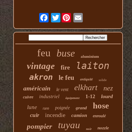
Twitter
feu
buse
aluminium
laiton
vintage
fire
akron
le feu
antiquité
solide
elkhart
nez
américain
le vent
1-12
lourd
industriel
cuivre
équipement
hose
lune
poignée
grand
rare
incendie
cuir
camion
enroulé
tuyau
pompier
nozzle
noir