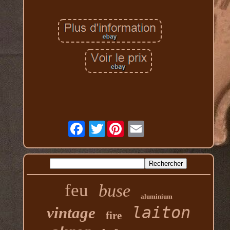
Twitter
feu
buse
aluminium
laiton
vintage
fire