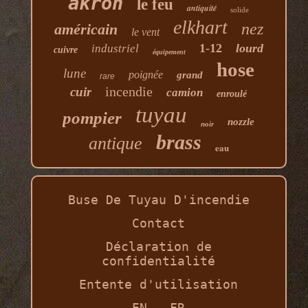
akron
le feu
antiquité
solide
elkhart
nez
américain
le vent
1-12
lourd
industriel
cuivre
équipement
hose
lune
poignée
grand
rare
incendie
cuir
camion
enroulé
tuyau
pompier
nozzle
noir
brass
antique
eau
Buse De Tuyau D'incendie
Contact
Déclaration de
confidentialité
Entente d'utilisation
EN
FR