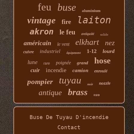
feu
buse
aluminium
laiton
vintage
fire
akron
le feu
antiquité
solide
elkhart
nez
américain
le vent
1-12
lourd
industriel
cuivre
équipement
hose
lune
poignée
grand
rare
incendie
cuir
camion
enroulé
tuyau
pompier
nozzle
noir
brass
antique
eau
Buse De Tuyau D'incendie
Contact