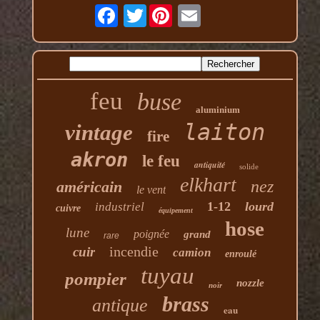
Twitter
feu
buse
aluminium
laiton
vintage
fire
akron
le feu
antiquité
solide
elkhart
nez
américain
le vent
1-12
lourd
industriel
cuivre
équipement
hose
lune
poignée
grand
rare
incendie
cuir
camion
enroulé
tuyau
pompier
nozzle
noir
brass
antique
eau