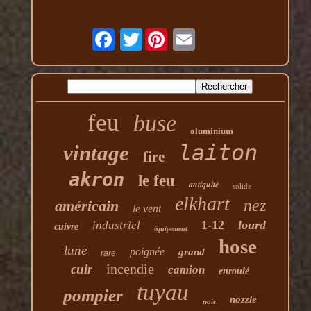
Twitter
feu
buse
aluminium
laiton
vintage
fire
akron
le feu
antiquité
solide
elkhart
nez
américain
le vent
1-12
lourd
industriel
cuivre
équipement
hose
lune
poignée
grand
rare
incendie
cuir
camion
enroulé
tuyau
pompier
nozzle
noir