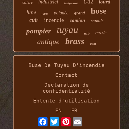
1-12
lourd
industriel
cuivre
équipement
hose
lune
poignée
grand
rare
incendie
cuir
camion
enroulé
tuyau
pompier
nozzle
noir
brass
antique
eau
Buse De Tuyau D'incendie
Contact
Déclaration de
confidentialité
Entente d'utilisation
EN
FR