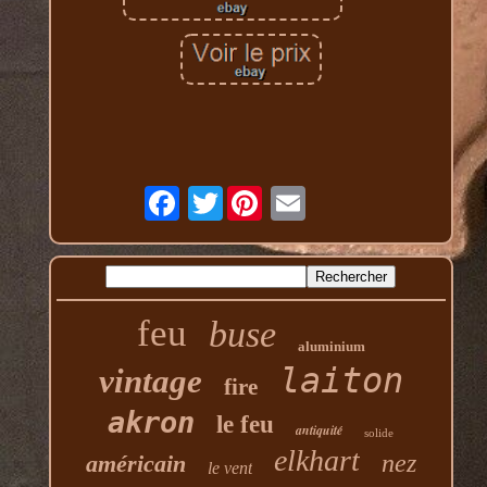
Twitter
feu
buse
aluminium
laiton
vintage
fire
akron
le feu
antiquité
solide
elkhart
nez
américain
le vent