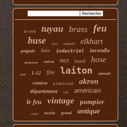
feu
tuyau
brass
le vent
buse
elkhart
rare
antiquité
incendie
lune
industriel
poignée
hose
nez
lourd
cuivre
équipement
laiton
fire
1-12
enroulé
noir
akron
camion
aluminium
américain
département
eau
vintage
pompier
le feu
antique
nozzle
grand
solide