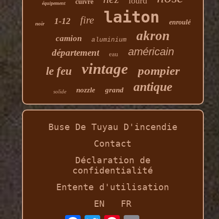
lourd
cuivre
équipement
laiton
fire
1-12
enroulé
noir
akron
camion
aluminium
américain
département
eau
vintage
pompier
le feu
antique
nozzle
grand
solide
Buse De Tuyau D'incendie
Contact
Déclaration de
confidentialité
Entente d'utilisation
EN
FR