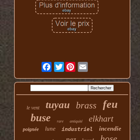
Twitter
feu
tuyau
brass
le vent
buse
elkhart
rare
antiquité
incendie
lune
industriel
poignée
hose
nez