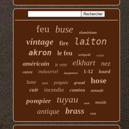
feu
buse
aluminium
laiton
vintage
fire
akron
le feu
antiquité
solide
elkhart
nez
américain
le vent
1-12
lourd
industriel
cuivre
équipement
hose
lune
poignée
grand
rare
incendie
cuir
camion
enroulé
tuyau
pompier
nozzle
noir
brass
antique
eau