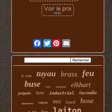
Twitter
feu
tuyau
brass
le vent
buse
elkhart
rare
antiquité
incendie
lune
industriel
poignée
hose
nez
lourd
cuivre
équipement
laiton