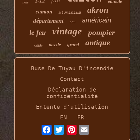
fire
1-12
enroulé
noir
akron
camion
aluminium
américain
département
eau
vintage
pompier
le feu
antique
nozzle
grand
solide
Buse De Tuyau D'incendie
Contact
Déclaration de
confidentialité
Entente d'utilisation
EN
FR