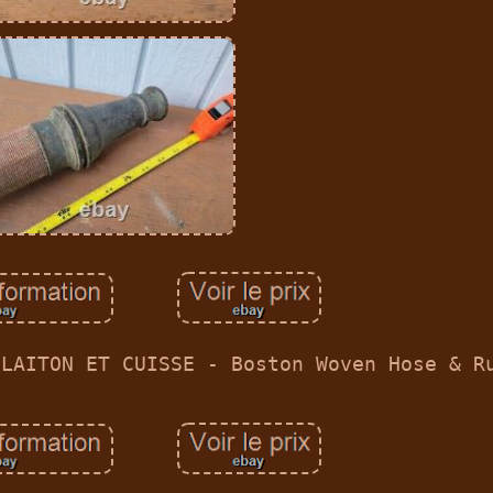
 LAITON ET CUISSE - Boston Woven Hose & R