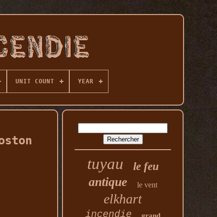
UNIT COUNT
YEAR
oston
tuyau
le feu
antique
le vent
elkhart
incendie
grand