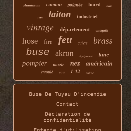
lourd
camion
poignée
aluminium
noir
laiton
industriel
rare
vintage
département
antiquité
feu
brass
hose
fire
cuivre
buse
akron
lune
équipement
pompier
nez
américain
nozzle
1-12
enroulé
eau
solide
Buse De Tuyau D'incendie
Contact
Déclaration de
confidentialité
Entente d'utilisation