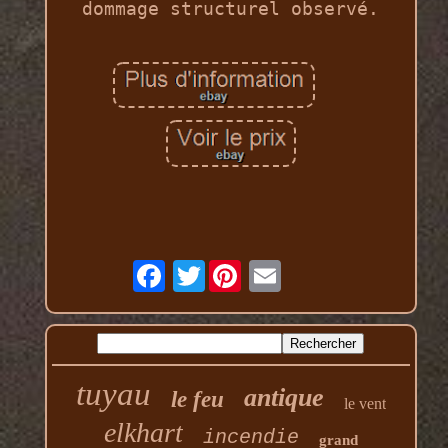
dommage structurel observé.
Twitter
tuyau
antique
le feu
le vent
elkhart
incendie
grand