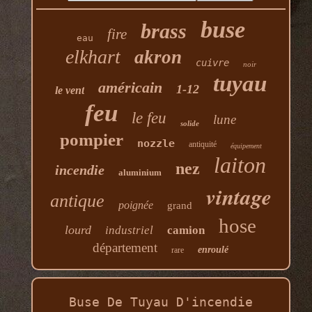
buse
brass
fire
eau
elkhart
akron
cuivre
noir
tuyau
américain
1-12
le vent
feu
le feu
lune
solide
pompier
nozzle
antiquité
équipement
laiton
nez
incendie
aluminium
vintage
antique
poignée
grand
hose
lourd
industriel
camion
département
enroulé
rare
Buse De Tuyau D'incendie