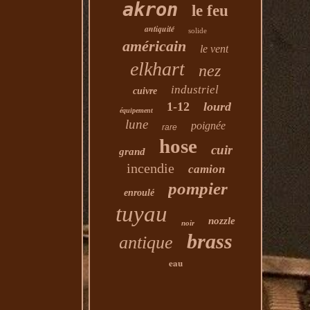
akron
le feu
antiquité
solide
américain
le vent
elkhart
nez
industriel
cuivre
1-12
lourd
équipement
lune
poignée
rare
hose
cuir
grand
incendie
camion
pompier
enroulé
tuyau
nozzle
noir
brass
antique
eau