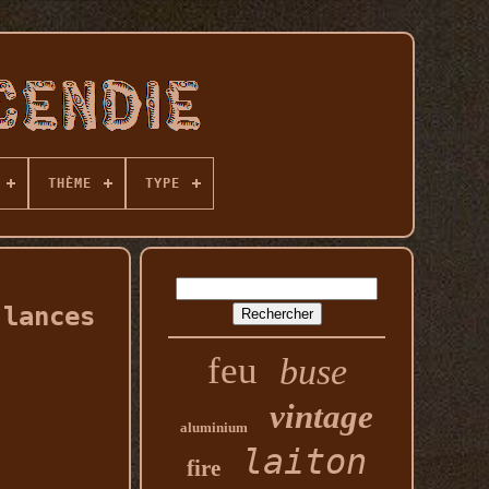
THÈME
TYPE
 lances
feu
buse
vintage
aluminium
laiton
fire