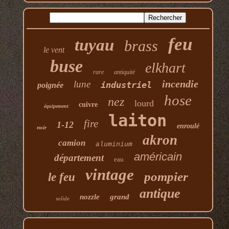
feu
tuyau
brass
le vent
buse
elkhart
rare
antiquité
incendie
lune
industriel
poignée
hose
nez
lourd
cuivre
équipement
laiton
fire
1-12
enroulé
noir
akron
camion
aluminium
américain
département
eau
vintage
pompier
le feu
antique
nozzle
grand
solide