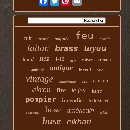
feu
cuir
poignée
grand
nozzle
laiton
tuyau
brass
nez
lourd
1-12
cuivre
enroulé
noir
antique
le vent
antiquité
rare
vintage
camion
aluminium
eau
akron
le feu
fire
lune
pompier
incendie
industriel
hose
américain
solide
équipement
buse
elkhart