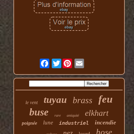
Twitter
feu
tuyau
brass
le vent
buse
elkhart
rare
antiquité
incendie
lune
industriel
poignée
hose
nez
lourd