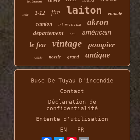
cuivre
équipement
laiton
fire
1-12
enroulé
noir
akron
camion
aluminium
américain
département
eau
vintage
pompier
le feu
antique
nozzle
grand
solide
Buse De Tuyau D'incendie
Contact
Déclaration de
confidentialité
Entente d'utilisation
EN
FR