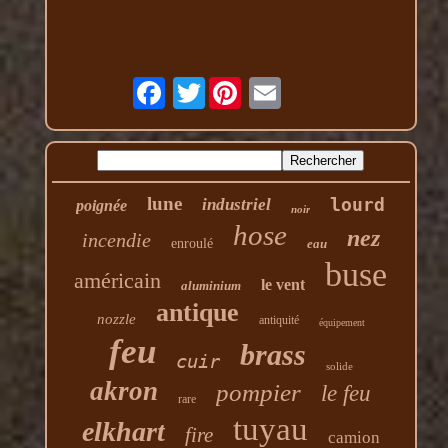
Twitter
lune
lourd
industriel
poignée
noir
hose
nez
incendie
enroulé
eau
buse
américain
le vent
aluminium
antique
nozzle
antiquité
équipement
feu
brass
cuir
solide
akron
pompier
le feu
rare
tuyau
elkhart
fire
camion