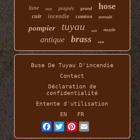
hose
lune
poignée
grand
rare
incendie
cuir
camion
enroulé
tuyau
pompier
nozzle
noir
brass
antique
eau
Buse De Tuyau D'incendie
Contact
Déclaration de
confidentialité
Entente d'utilisation
EN
FR