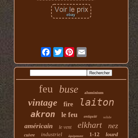
Twitter
feu
buse
aluminium
laiton
vintage
fire
akron
le feu
antiquité
solide
elkhart
nez
américain
le vent
1-12
lourd
industriel
cuivre
équipement