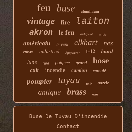
feu
buse
aluminium
laiton
vintage
fire
akron
le feu
antiquité
solide
elkhart
nez
américain
le vent
1-12
lourd
industriel
cuivre
équipement
hose
lune
poignée
grand
rare
incendie
cuir
camion
enroulé
tuyau
pompier
nozzle
noir
brass
antique
eau
Buse De Tuyau D'incendie
Contact