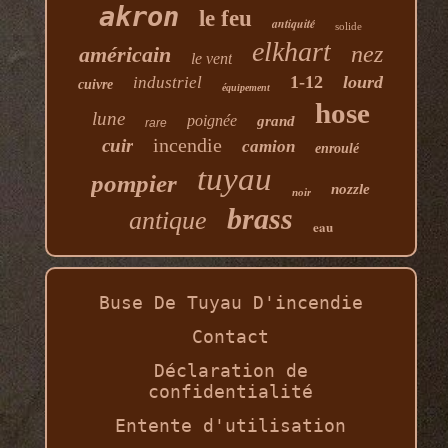
akron
le feu
antiquité
solide
elkhart
nez
américain
le vent
1-12
lourd
industriel
cuivre
équipement
hose
lune
poignée
grand
rare
incendie
cuir
camion
enroulé
tuyau
pompier
nozzle
noir
brass
antique
eau
Buse De Tuyau D'incendie
Contact
Déclaration de
confidentialité
Entente d'utilisation