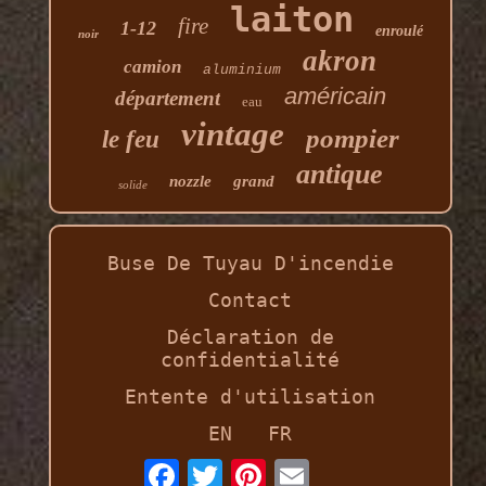
laiton
fire
1-12
enroulé
noir
akron
camion
aluminium
américain
département
eau
vintage
pompier
le feu
antique
nozzle
grand
solide
Buse De Tuyau D'incendie
Contact
Déclaration de
confidentialité
Entente d'utilisation
EN
FR