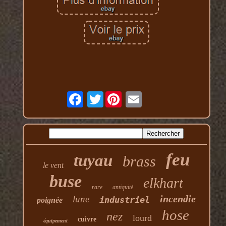
Twitter
feu
tuyau
brass
le vent
buse
elkhart
rare
antiquité
incendie
lune
industriel
poignée
hose
nez
lourd
cuivre
équipement