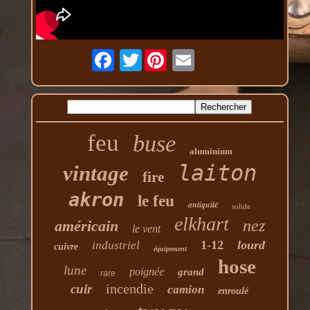
Twitter
feu
buse
aluminium
laiton
vintage
fire
akron
le feu
antiquité
solide
elkhart
nez
américain
le vent
1-12
lourd
industriel
cuivre
équipement
hose
lune
poignée
grand
rare
incendie
cuir
camion
enroulé