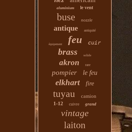
le vent
aluminium
buse
nozzle
antique
antiquité
feu
cuir
équipement
brass
solide
akron
rare
pompier
le feu
elkhart
fire
tuyau
camion
1-12
grand
cuivre
vintage
laiton