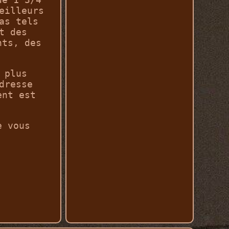
eilleurs
as tels
t des
nts, des
 plus
dresse
ent est
e vous