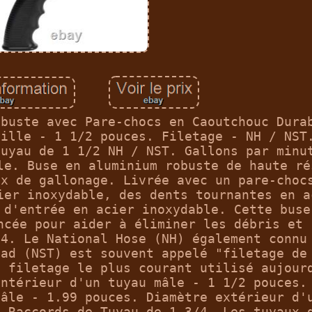
obuste avec Pare-chocs en Caoutchouc Dura
aille - 1 1/2 pouces. Filetage - NH / NST
tuyau de 1 1/2 NH / NST. Gallons par minu
le. Buse en aluminium robuste de haute ré
ix de gallonage. Livrée avec un pare-choc
ier inoxydable, des dents tournantes en a
 d'entrée en acier inoxydable. Cette buse
ncée pour aider à éliminer les débris et 
64. Le National Hose (NH) également connu
ead (NST) est souvent appelé "filetage de
e filetage le plus courant utilisé aujour
intérieur d'un tuyau mâle - 1 1/2 pouces.
mâle - 1.99 pouces. Diamètre extérieur d'
. Raccords de Tuyau de 1 3/4. Les tuyaux 