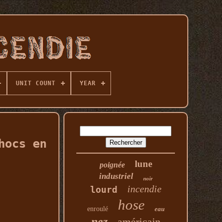
UNIT COUNT
YEAR
hocs en
lune
poignée
industriel
noir
incendie
lourd
hose
enroulé
eau
nez
américain