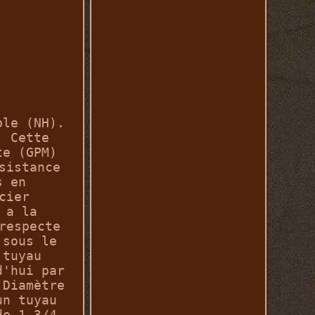
ble (NH).
. Cette
te (GPM)
sistance
s en
cier
 a la
respecte
 sous le
 tuyau
d'hui par
 Diamètre
un tuyau
de 1 3/4