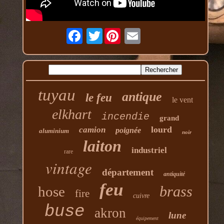
Twitter
tuyau
antique
le feu
le vent
elkhart
incendie
grand
lourd
camion
poignée
aluminium
noir
laiton
industriel
rare
vintage
département
antiquité
feu
brass
hose
fire
cuivre
buse
akron
lune
équipement