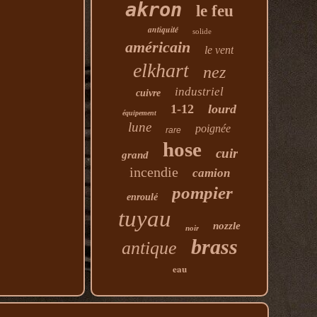
akron
le feu
antiquité
solide
américain
le vent
elkhart
nez
industriel
cuivre
1-12
lourd
équipement
lune
poignée
rare
hose
cuir
grand
incendie
camion
pompier
enroulé
tuyau
nozzle
noir
brass
antique
eau