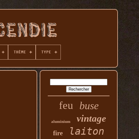
THÈME
TYPE
feu
buse
vintage
aluminium
laiton
fire